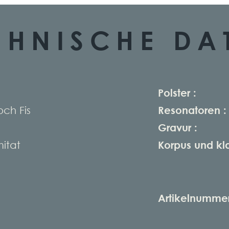
CHNISCHE DA
Polster :
och Fis
Resonatoren :
Gravur :
mitat
Korpus und kl
Artikelnummer