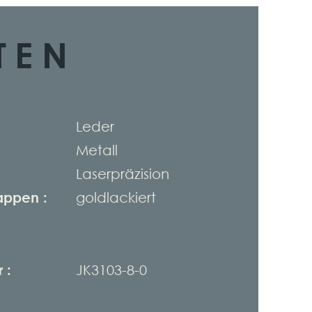
TEN
Leder
Metall
Laserpräzision
appen :
goldlackiert
 :
JK3103-8-0