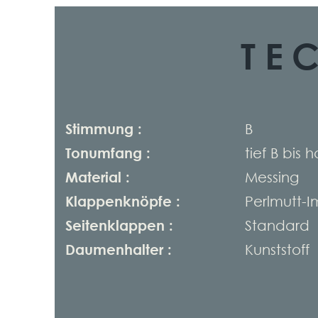
TE
Stimmung :
B
Tonumfang :
tief B bis h
Material :
Messing
Klappenknöpfe :
Perlmutt-I
Seitenklappen :
Standard
Daumenhalter :
Kunststoff