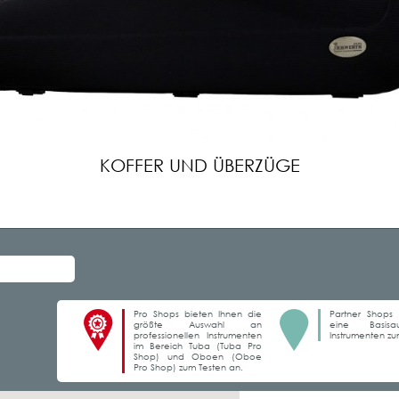
KOFFER UND ÜBERZÜGE
Pro Shops bieten Ihnen die
Partner Shops 
größte Auswahl an
eine Basis
professionellen Instrumenten
Instrumenten zu
im Bereich Tuba (Tuba Pro
Shop) und Oboen (Oboe
Pro Shop) zum Testen an.